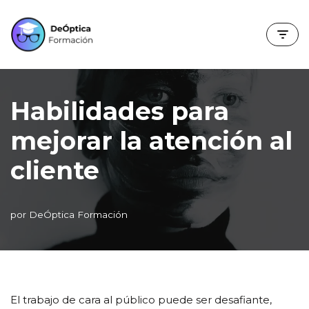
Saltar
al
contenido
Habilidades para
mejorar la atención al
cliente
por
DeÓptica Formación
El trabajo de cara al público puede ser desafiante,