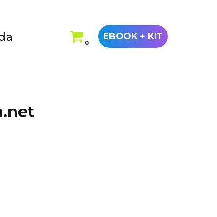
ada
EBOOK + KIT
0
a.net